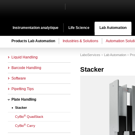
Instrumentation analytique
Life Science
Lab Automation
Products Lab Automation
Industries & Solutions
Automation Solut
LaboServices
Lab Automation
Pro
Liquid Handling
Barcode Handling
Stacker
Software
Pipetting Tips
Plate Handling
Stacker
®
CyBio
QuadStack
®
CyBio
Carry