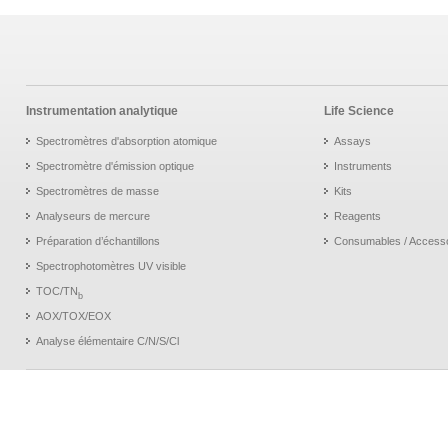
Instrumentation analytique
Life Science
Spectromètres d'absorption atomique
Assays
Spectromètre d'émission optique
Instruments
Spectromètres de masse
Kits
Analyseurs de mercure
Reagents
Préparation d’échantillons
Consumables / Access
Spectrophotomètres UV visible
TOC/TN
b
AOX/TOX/EOX
Analyse élémentaire C/N/S/Cl