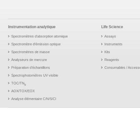
Instrumentation analytique
Life Science
Spectromètres d'absorption atomique
Assays
Spectromètre d'émission optique
Instruments
Spectromètres de masse
Kits
Analyseurs de mercure
Reagents
Préparation d’échantillons
Consumables / Access
Spectrophotomètres UV visible
TOC/TN
b
AOX/TOX/EOX
Analyse élémentaire C/N/S/Cl