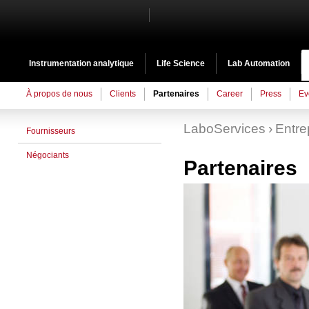
Instrumentation analytique
Life Science
Lab Automation
À propos de nous
Clients
Partenaires
Career
Press
Ev
LaboServices
Entre
Fournisseurs
Négociants
Partenaires